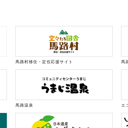
馬路村移住・定住応援サイト
馬
馬路温泉
エ