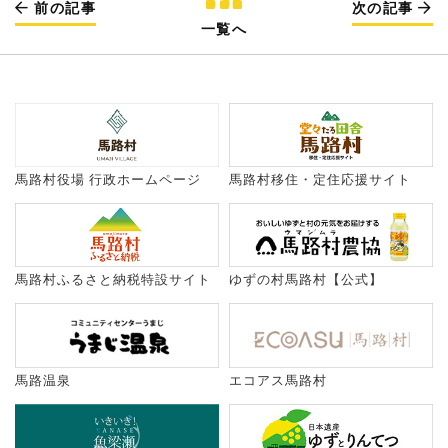
前の記事
次の記事
一覧へ
馬路村役場 行政ホームページ
馬路村移住・定住応援サイト
馬路村ふるさと納税特設サイト
ゆずの村馬路村【公式】
馬路温泉
エコアス馬路村