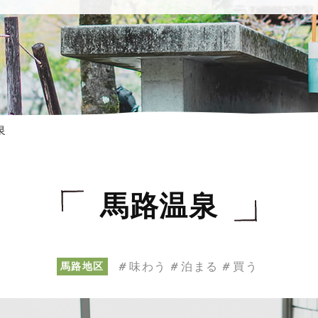
泉
馬路温泉
味わう
泊まる
買う
馬路地区